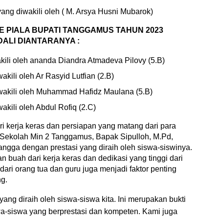
ang diwakili oleh ( M. Arsya Husni Mubarok)
KEJUARAAN DAERAH KARATE PIALA BUPATI TANGGAMUS TAHUN 2023 
ALI DIANTARANYA :
kili oleh ananda Diandra Atmadeva Pilovy (5.B)
kili oleh Ar Rasyid Lutfian (2.B)
akili oleh Muhammad Hafidz Maulana (5.B)
kili oleh Abdul Rofiq (2.C)
ri kerja keras dan persiapan yang matang dari para 
Sekolah Min 2 Tanggamus, Bapak Sipulloh, M.Pd,
gga dengan prestasi yang diraih oleh siswa-siswinya. 
 buah dari kerja keras dan dedikasi yang tinggi dari 
dari orang tua dan guru juga menjadi faktor penting 
g.
ng diraih oleh siswa-siswa kita. Ini merupakan bukti 
-siswa yang berprestasi dan kompeten. Kami juga 