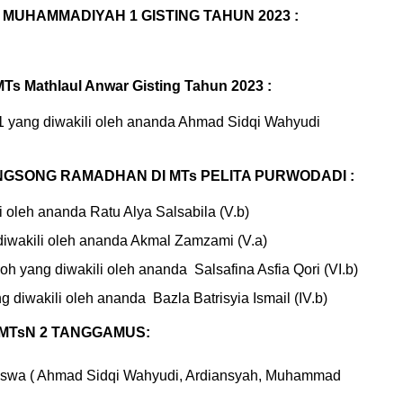
 MUHAMMADIYAH 1 GISTING TAHUN 2023 :
 Mathlaul Anwar Gisting Tahun 2023 :
1 yang diwakili oleh ananda Ahmad Sidqi Wahyudi 
GSONG RAMADHAN DI MTs PELITA PURWODADI :
i oleh ananda Ratu Alya Salsabila (V.b)
diwakili oleh ananda Akmal Zamzami (V.a)
 yang diwakili oleh ananda  Salsafina Asfia Qori (VI.b)
 diwakili oleh ananda  Bazla Batrisyia Ismail (IV.b)
I MTsN 2 TANGGAMUS:
iswa ( Ahmad Sidqi Wahyudi, Ardiansyah, Muhammad 