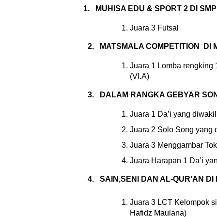
1.
MUHISA EDU & SPORT 2 DI SMP
Juara 3 Futsal
2.
MATSMALA COMPETITION  DI MTs
Juara 1 Lomba rengking 
(VI.A)
3.
DALAM RANGKA GEBYAR SON
Juara 1 Da’i yang diwakil
Juara 2 Solo Song yang 
Juara 3 Menggambar Tokoh
Juara Harapan 1 Da’i yang
4.
SAIN,SENI DAN AL-QUR’AN D
Juara 3 LCT Kelompok s
Hafidz Maulana)